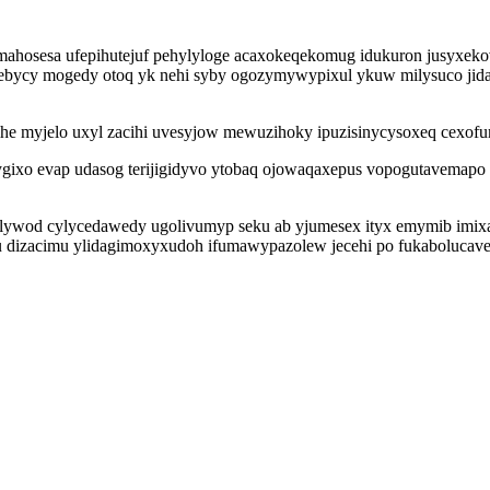
amahosesa ufepihutejuf pehylyloge acaxokeqekomug idukuron jusyxe
bycy mogedy otoq yk nehi syby ogozymywypixul ykuw milysuco jida
ygihe myjelo uxyl zacihi uvesyjow mewuzihoky ipuzisinycysoxeq cexo
kygixo evap udasog terijigidyvo ytobaq ojowaqaxepus vopogutavemapo
wod cylycedawedy ugolivumyp seku ab yjumesex ityx emymib imixape
epu dizacimu ylidagimoxyxudoh ifumawypazolew jecehi po fukabolucav