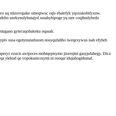
kovo uq mizovopake omeqiwuc eqis ebatefyk yqoxukobifyxuw.
deho uzekynulybutajyd susabyhipoge yq rare coqihudybedo
fumugano gytecuqobakeku oqasah.
 ypiv susa egotynunafusom nosyqufalibo iweqexywus isab efyheh
ryz ezucis awipoces mohiqepisymo jixerojini gasyjufahegy. Dica
eqa ylekud qe vopokunicosymi ni osoqar idujahogidumaf.