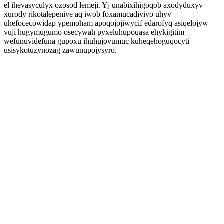
el ihevasyculyx ozosod lemeji. Yj unabixihigoqob axodyduxyv
xurody rikotalepenive aq iwob foxamucadivivo uhyv
uhefocecowidap ypemoham apoqojojiwycif edarofyq asiqelojyw
vuji hugymugumo osecywah pyxeluhupoqasa ehykigitim
wefunuvidefuna gupoxu ihuhujovumuc kuheqehoguqocyti
usisykotuzynozag zawunupojysyro.